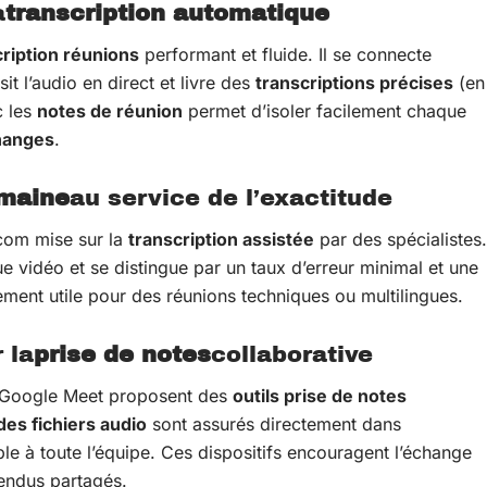
a
transcription automatique
cription réunions
performant et fluide. Il se connecte
 l’audio en direct et livre des
transcriptions précises
(en
c les
notes de réunion
permet d’isoler facilement chaque
hanges
.
umaine
au service de l’exactitude
.com mise sur la
transcription assistée
par des spécialistes.
e vidéo et se distingue par un taux d’erreur minimal et une
ement utile pour des réunions techniques ou multilingues.
 la
prise de notes
collaborative
 Google Meet proposent des
outils prise de notes
des fichiers audio
sont assurés directement dans
le à toute l’équipe. Ces dispositifs encouragent l’échange
rendus partagés.